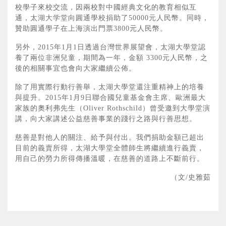
校學子來校交流，因兩校對中國經典文化的教育相似互
通，太湖大学堂向圓通學校捐助了50000元人民幣。同時，
贊助圓通學子在上海演出門票3800元人民幣。
另外，2015年1月1日透過台灣世界展望會，太湖大學堂認
養了兩位非洲兒童，期間為一年，金額 3300元人民幣，之
後的相關事宜也會向大家繼續公佈。
除了用實際行動行善舉，太湖大學堂還注重精神上的培養
與提升。2015年1月9日聯合國兒童基金會主席、歐洲最大
家族的奧利弗先生（Oliver Rothschild）曾受邀到大學堂演
講，向大家講述公益慈善事業的踐行之路與行善思想。
慈善是對他人的關注、給予與付出。我們捐助金額已超出
目前的義賣所得，太湖大學堂全體師生將繼續進行義賣，
用自己的勞力所得傳播溫暖，在慈善的道路上不斷前行。
（文/史雅茹