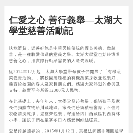
仁愛之心 善行義舉—太湖大
學堂慈善活動記
扶危濟貧，樂善好施是中華民族傳統的優良美德。做慈
善，是一種將愛傳遞的意義之舉。太湖大學堂也始終懷着
慈善之心，用實際行動給需要的人送去溫暖。
從2014年12月起，太湖大學堂帶領孩子們開展了「有機蔬
菜義賣活動」，將校園裏種植的有機蔬菜採收並包裝好，
義賣給校園的客人及家長朋友們。感謝大家熱烈的參與及
支持，義賣至今所得12000元人民幣。
在此基礎上，去年年末，大學堂發起善舉，倡議孩子及家
長們捐贈衣物給川藏地區。家長們紛紛積極響應，不僅將
衣物清洗乾淨，還整齊包裝，寄送給四川西藏區扎西持林
小學，讓孩子們在嚴寒冬日內感受到絲絲暖意。
愛是跨越國界的，2015年1月12日，慧禮法師攜非洲圓通學