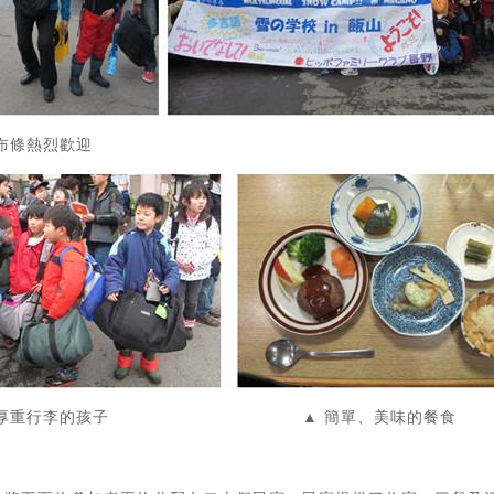
布條熱烈歡迎
背著厚重行李的孩子 ▲ 簡單、美味的餐食