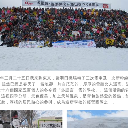
年三月二十五日我來到東京，從羽田機場轉了三次電車及一次新幹線，終於抵
en”。雖然已經是春天了，當地卻一片白茫茫的，厚厚的雪牆比人還高
球十六個國家五百個人的冬令營「多語言．雪的學校」。這個活動的
，這裡四季分明，景色優美，加上天然溫泉，是背包族熱愛的景點，
原貌，淳樸的居民熱心的參與，成為這所學校的經營團隊之一。