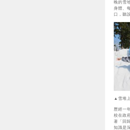
晚的雪
身體、
口，聽
▲雪
歷經一
校在政
著「回
知識是