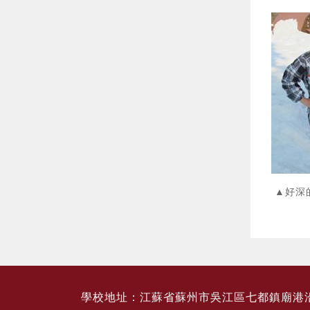
▲
學校地址：江蘇省蘇州市吳江區七都鎮廟港