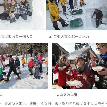
的雪屋四面各一個入口 ▲ 每個人都貢獻一己之力
▲雪鞋 ▲自製冰淇淋
步、雪地做冰淇淋、雪鞋、挖雪洞、雪上遊戲等活動，幾乎是大部份