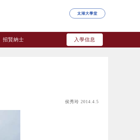
太湖大學堂
入學信息
招賢納士
侯秀玲 2014.4.5