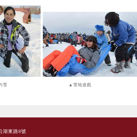
好深的雪 ▲雪地遊戲
沿湖東路8號