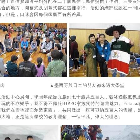
位將五百位參加者平均分配在二十個民宿，民宿提供了住宿、三餐及
集合的地方，開幕式及閉幕式都在這裡舉行。活動的總部也設在一間
的，但是，口味會因每個家庭而有所差異。
幕式 ▲墨西哥與日本的朋友都來過大學堂
在活動中心展開，學員年紀從九歲到七十歲共五百人，破冰遊戲氣氛
玩的不亦樂乎，我不得不佩服HIPPO家族獨特的遊戲魅力。Futa
讓我們在雪地裡面創造東西」。共同做出一座可容納五百人的雪屋，
歸大地，正是這所學校的教育理念，一個平凡、偉大的理念。