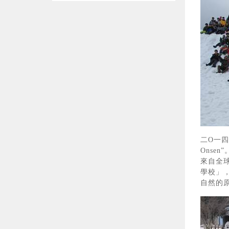
二O一四
Ons
來自全
學校」
自然的