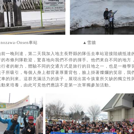
garinozawa-Onsen車站 ▲雪牆
動前一晚到達，第二天我加入地主長野縣的隊伍去車站迎接陸續抵達
著的布條列隊歡迎，驚喜地向我們不停的揮手。他們來自不同的地方
旅行者的耐力，體驗不同的交通方式是旅行的目地之一，也是一種學
孩子所吸引，每個人身上都背著厚重背包，臉上掛著燦爛的笑容，我
電車的到來。這群充滿活力的孩子，展現出當今孩童所欠缺的獨立性
活動來培養，由此可見他們應該不是第一次單獨參加活動。