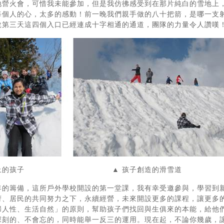
地營火會，可惜我未能參加，但是我仿彿感受到在那片純白的雪地上
每個人的心，太多的感動！前一晚我們親手做的八十把箭，是哪一支
說第三天這四個入口已經連成十字相通的通道，團隊的力量令人讚嘆
堆上的孩子 ▲ 孩子創造的滑雪道
年的籌備，這所戶外學校開設的第一堂課，我有幸受邀參與，學習到
府、居民的共同努力之下，永續經營，未來開設更多的課程，讓更多
歸人性、生活自然」的原則，幫助孩子們找回與生俱來的本能，給他
深刻的、不會忘的，同時能舉一反三的運用。現在起，不論你幾歲，