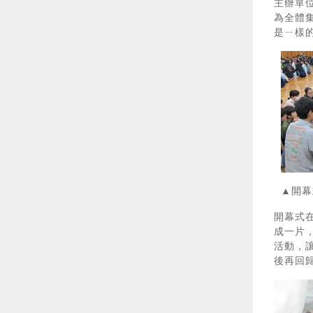
主辦單
為全體
是ㄧ樣
▲開
開幕式
成一片，
活動，
後再回