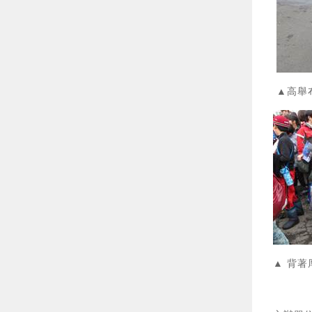
▲高舉
▲ 