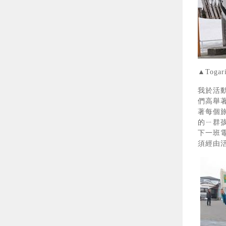
▲To
我於活
們高舉
著每個
的ㄧ群
下一班
須經由