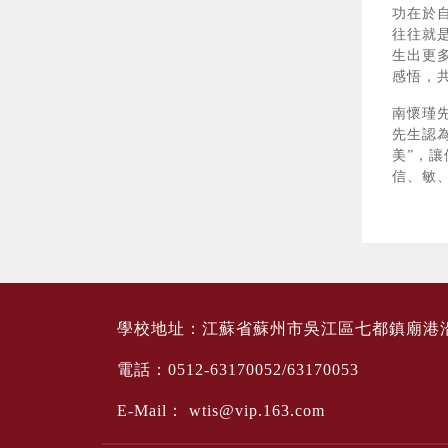
功在於
往往就
生出更
感悟，
南懷瑾
先生認
美”，
信、敏、
學校地址：江蘇省蘇州市吳江區七都鎮廟港
電話：0512-63170052/63170053
E-Mail：
wtis@vip.163.com