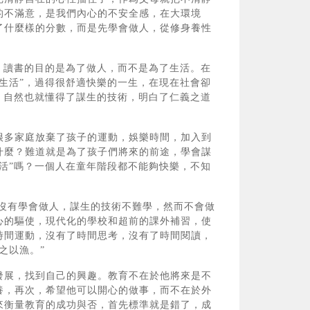
的不滿意，是我們內心的不安全感，在大環境
了什麼樣的分數，而是先學會做人，從修身養性
理。讀書的目的是為了做人，而不是為了生活。在
生活”，過得很舒適快樂的一生，在現在社會卻
，自然也就懂得了謀生的技術，明白了仁義之道
很多家庭放棄了孩子的運動，娛樂時間，加入到
什麼？難道就是為了孩子們將來的前途，學會謀
活”嗎？一個人在童年階段都不能夠快樂，不知
沒有學會做人，謀生的技術不難學，然而不會做
心的驅使，現代化的學校和超前的課外補習，使
時間運動，沒有了時間思考，沒有了時間閱讀，
之以漁。”
發展，找到自己的興趣。教育不在於他將來是不
養，再次，希望他可以開心的做事，而不在於外
來衡量教育的成功與否，首先標準就是錯了，成