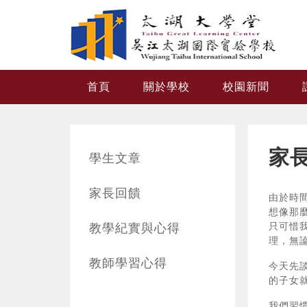
跳转到主要内容
首頁
關於學校
校園新聞
家
學生文章
家長回饋
由於時
想像那
教學紀實與心得
只可惜
理，無
教師學習心得
今天先
的子女
我們習