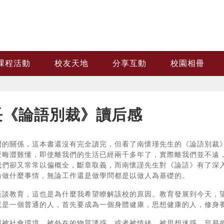
課程活動
校友天地
分享互動
校園相冊
長《論語別裁》讀后感
間的關係，這本書還沒有完全讀完，但看了南懷瑾先生的《論語別裁
麼晦澀難懂，即使離我們的生活已經兩千多年了，實際離我們並不遠
我們卻又常常以偏概全，斷章取義，而南懷謹先生對《論語》有了深
論做什麼事情，無論工作還是做學問都是以做人為基礎的。
談談教育，這也是為什麼我希望瞭解該校的原因。教育發展到今天，
就是一個普通的人，首先要成為一個身體健康，思想健康的人，修身
慣被社會環境、被外在的物質誘惑，或者被情緒、被思想迷惑，容易