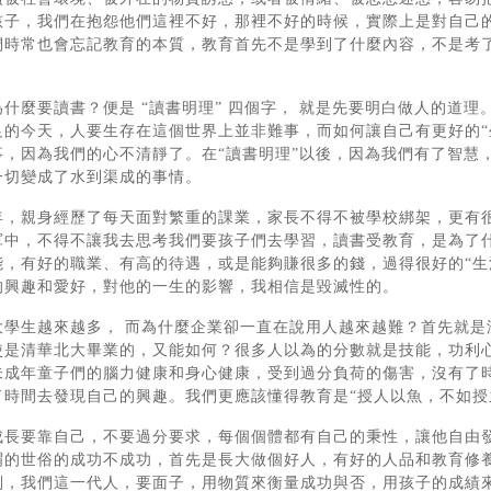
孩子，我們在抱怨他們這裡不好，那裡不好的時候，實際上是對自己
們時常也會忘記教育的本質，教育首先不是學到了什麼內容，不是考
為什麼要讀書？便是 “讀書明理” 四個字， 就是先要明白做人的道
足的今天，人要生存在這個世界上並非難事，而如何讓自己有更好的“
事，因為我們的心不清靜了。在“讀書明理”以後，因為我們有了智慧
一切變成了水到渠成的事情。
年，親身經歷了每天面對繁重的課業，家長不得不被學校綁架，更有
軍中，不得不讓我去思考我們要孩子們去學習，讀書受教育，是為了
能，有好的職業、有高的待遇，或是能夠賺很多的錢，過得很好的“生
的興趣和愛好，對他的一生的影響，我相信是毀滅性的。
大學生越來越多， 而為什麼企業卻一直在說用人越來越難？首先就是
使是清華北大畢業的，又能如何？很多人以為的分數就是技能，功利
未成年童子們的腦力健康和身心健康，受到過分負荷的傷害，沒有了
了時間去發現自己的興趣。我們更應該懂得教育是“授人以魚，不如授
成長要靠自己，不要過分要求，每個個體都有自己的秉性，讓他自由
謂的世俗的成功不成功，首先是長大做個好人，有好的人品和教育修
判，我們這一代人，要面子，用物質來衡量成功與否，用孩子的成績