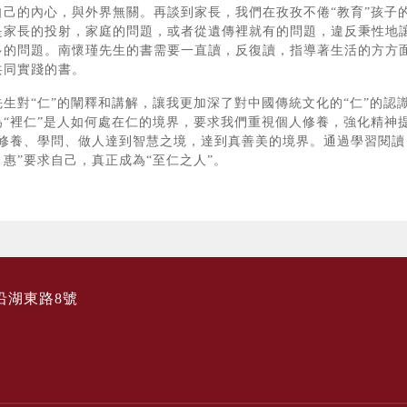
自己的內心，與外界無關。再談到家長，我們在孜孜不倦“教育”孩子
是家長的投射，家庭的問題，或者從遺傳裡就有的問題，違反秉性地讓
多的問題。南懷瑾先生的書需要一直讀，反復讀，指導著生活的方方
共同實踐的書。
先生對“仁”的闡釋和講解，讓我更加深了對中國傳統文化的“仁”的認
為“裡仁”是人如何處在仁的境界，要求我們重視個人修養，強化精神提
讓修養、學問、做人達到智慧之境，達到真善美的境界。通過學習閱讀
惠”要求自己，真正成為“至仁之人”。
沿湖東路8號