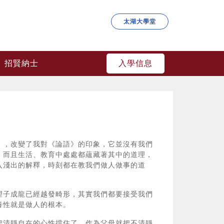
太湖大學堂
入學信息
招賢納士
》，改變了我對《論語》的印象，它並沒有我們
，而且生活、教育中處處都蘊藏著其中的道理，
入淺出的解釋，時刻都在教我們做人做事的道
望子成龍已經越發畸形，其實我們都要接受我們
養性就是做人的根本。
把清靜自在的心性擋住了，作為父母就把不清靜