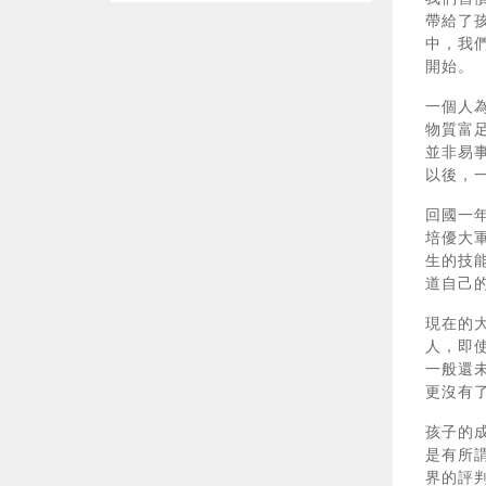
帶給了
中，我
開始。
一個人
物質富
並非易
以後，
回國一
培優大
生的技
道自己
現在的
人，即
一般還
更沒有
孩子的
是有所
界的評