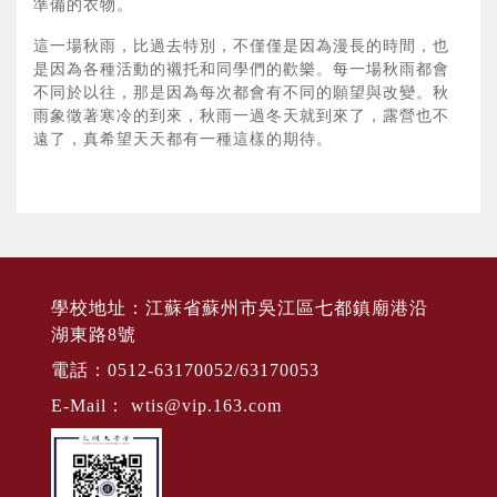
準備的衣物。
這一場秋雨，比過去特別，不僅僅是因為漫長的時間，也
是因為各種活動的襯托和同學們的歡樂。每一場秋雨都會
不同於以往，那是因為每次都會有不同的願望與改變。秋
雨象徵著寒冷的到來，秋雨一過冬天就到來了，露營也不
遠了，真希望天天都有一種這樣的期待。
學校地址：江蘇省蘇州市吳江區七都鎮廟港沿
湖東路8號
電話：0512-63170052/63170053
E-Mail：
wtis@vip.163.com