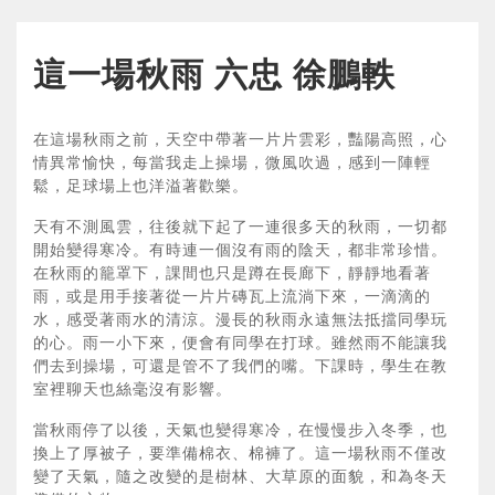
這一場秋雨 六忠 徐鵬軼
在這場秋雨之前，天空中帶著一片片雲彩，豔陽高照，心
情異常愉快，每當我走上操場，微風吹過，感到一陣輕
鬆，足球場上也洋溢著歡樂。
天有不測風雲，往後就下起了一連很多天的秋雨，一切都
開始變得寒冷。有時連一個沒有雨的陰天，都非常珍惜。
在秋雨的籠罩下，課間也只是蹲在長廊下，靜靜地看著
雨，或是用手接著從一片片磚瓦上流淌下來，一滴滴的
水，感受著雨水的清涼。漫長的秋雨永遠無法抵擋同學玩
的心。雨一小下來，便會有同學在打球。雖然雨不能讓我
們去到操場，可還是管不了我們的嘴。下課時，學生在教
室裡聊天也絲毫沒有影響。
當秋雨停了以後，天氣也變得寒冷，在慢慢步入冬季，也
換上了厚被子，要準備棉衣、棉褲了。這一場秋雨不僅改
變了天氣，隨之改變的是樹林、大草原的面貌，和為冬天